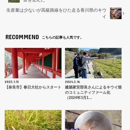
o
生産量は少ないが高級路線をひた走る香川県のキウ
o
イ
k
RECOMMEND
こちらの記事も人気です。
2023.1.13
2024.3.16
【奈良市】春日大社からスタート
建築家安部良さんによるキウイ畑
のコミュニティファーム化
（2024年3月1…