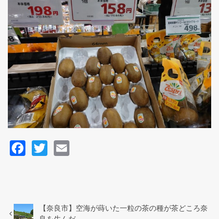
F
T
E
a
wi
m
c
tt
ail
e
er
b
【奈良市】空海が蒔いた一粒の茶の種が茶どころ奈
良を生んだ