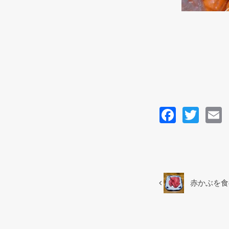
F
T
a
wi
c
tt
a
e
er
b
赤かぶを食
o
o