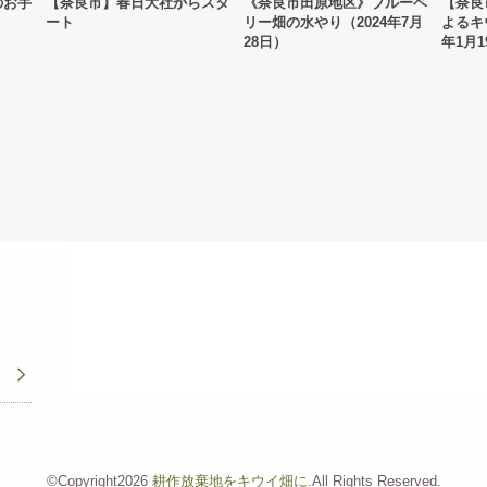
のお手
【奈良市】春日大社からスタ
《奈良市田原地区》ブルーベ
【奈良
ート
リー畑の水やり（2024年7月
よるキ
28日）
年1月1
©Copyright2026
耕作放棄地をキウイ畑に
.All Rights Reserved.