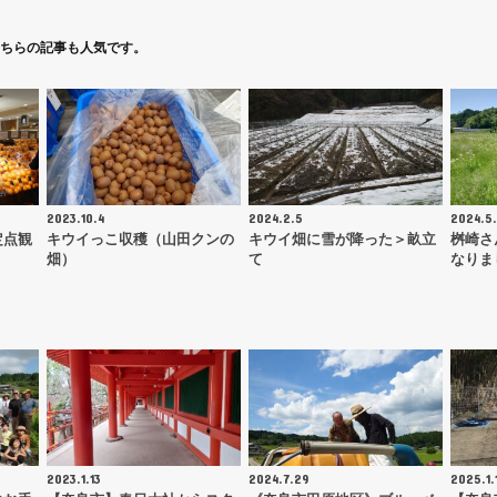
ちらの記事も人気です。
2023.10.4
2024.2.5
2024.5.
定点観
キウイっこ収穫（山田クンの
キウイ畑に雪が降った＞畝立
桝崎さ
畑）
て
なりま
2023.1.13
2024.7.29
2025.1.