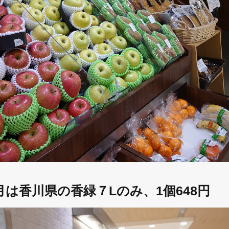
は香川県の香緑７Lのみ、1個648円