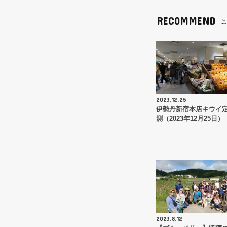
k
RECOMMEND
こ
2023.12.25
伊勢丹新宿本店キウイ
測（2023年12月25日）
2023.8.12