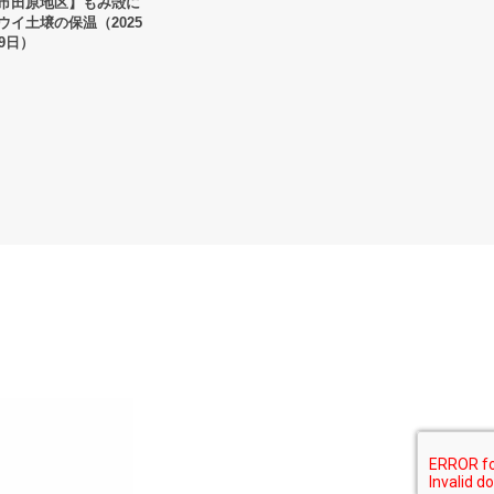
市田原地区】もみ殻に
ウイ土壌の保温（2025
9日）