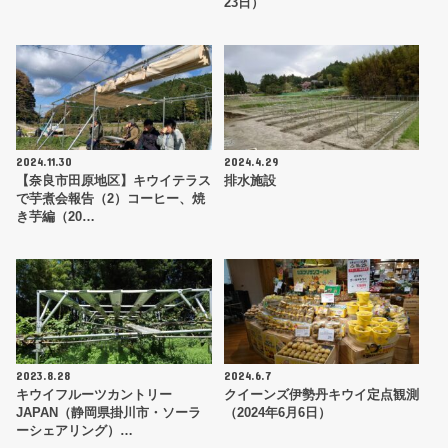
23日）
2024.11.30
2024.4.29
【奈良市田原地区】キウイテラス
排水施設
で芋煮会報告（2）コーヒー、焼
き芋編（20…
2023.8.28
2024.6.7
キウイフルーツカントリー
クイーンズ伊勢丹キウイ定点観測
JAPAN（静岡県掛川市・ソーラ
（2024年6月6日）
ーシェアリング）…