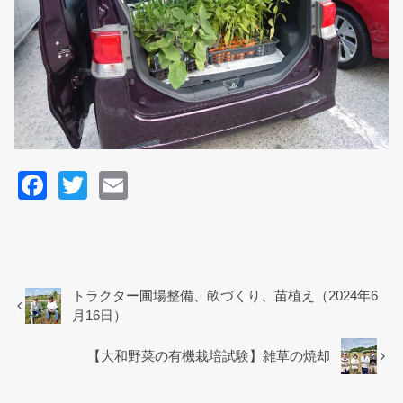
F
T
E
a
wi
m
c
tt
ail
e
er
b
トラクター圃場整備、畝づくり、苗植え（2024年6
月16日）
o
o
【大和野菜の有機栽培試験】雑草の焼却
k