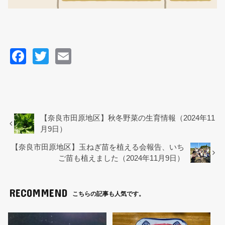
F
T
E
a
wi
m
c
tt
ail
e
er
b
【奈良市田原地区】秋冬野菜の生育情報（2024年11
月9日）
o
【奈良市田原地区】玉ねぎ苗を植える会報告、いち
o
ご苗も植えました（2024年11月9日）
k
RECOMMEND
こちらの記事も人気です。