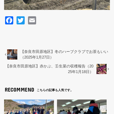
F
T
E
a
wi
m
c
tt
ail
e
er
b
【奈良市田原地区】冬のハーブクラブでお茶もいい
（2025年1月27日）
o
【奈良市田原地区】赤かぶ、壬生菜の収穫報告（20
o
25年1月18日）
k
RECOMMEND
こちらの記事も人気です。