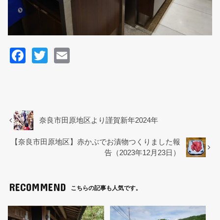
F
T
E
a
wi
m
c
tt
ail
e
er
b
奈良市田原地区より謹賀新年2024年
o
【奈良市田原地区】赤かぶでお漬物つくりました報
o
告（2023年12月23日）
k
RECOMMEND
こちらの記事も人気です。