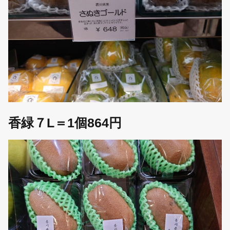
香緑７L＝1個864円